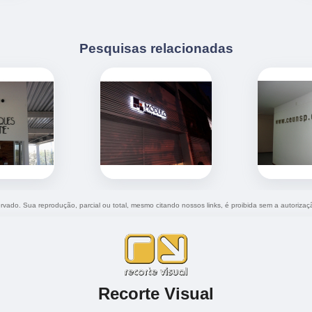
Pesquisas relacionadas
servado. Sua reprodução, parcial ou total, mesmo citando nossos links, é proibida sem a autorizaç
Recorte Visual