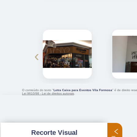
‹
O conteúdo do texto "
Letra Caixa para Eventos Vila Formosa
" é de direito re
Lei 9610/98 - Lei de direitos autorais
.
Recorte Visual