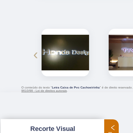
‹
O conteúdo do texto "
Letra Caixa de Pvc Cachoeirinha
" é de direito reservado
9610/98 - Lei de direitos autorais
.
Recorte Visual