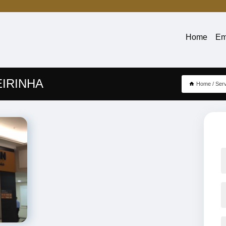
Home
Em
EIRINHA
Home
Ser