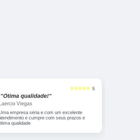
☆☆☆☆☆
5
"Ótima qualidade!"
"nota 10
Laercio Viegas
Gilberto Ya
Uma empresa séria e com um excelente
Equipe nota
atendimento e cumpre com seus prazos e
ótima qualidade