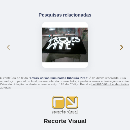
Pesquisas relacionadas
‹
›
O conteúdo do texto "
Letras Caixas Iluminadas Ribeirão Pires
" é de direito reservado. Sua
reprodução, parcial ou total, mesmo citando nossos links, é proibida sem a autorização do autor.
Crime de violação de direito autoral – artigo 184 do Código Penal –
Lei 9610/98 - Lei de direitos
autorais
.
Recorte Visual