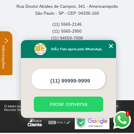
Rua Doutor Alcides de Campos, 341 - Americanópolis
São Paulo - SP - CEP: 04336-160
(11) 5565-2146
(11) 5565-2950
(11) 94559-7008
Informações
Home
OlÃ¡! Fale agora pelo WhatsApp.
Empresa
Missão
Serviços
Contato
Mapa do site
Mais Serviços
Iniciar conversa
O inteiro teor deste site está sujeito à proteção de direitos autorais. Copyright©
Recorte Visual (Lei 9610 de 19/02/1998)
1