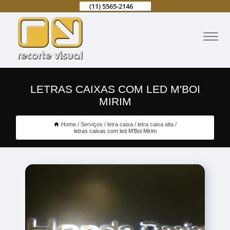
(11) 5565-2146
LETRAS CAIXAS COM LED M'BOI
MIRIM
Home
Serviços
letra caixa
letra caixa alta
letras caixas com led M'Boi Mirim