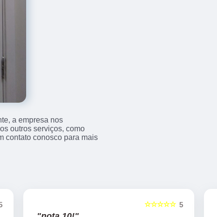
nte, a empresa nos
s outros serviços, como
m contato conosco para mais
☆☆☆☆☆
5
5
"nota 10!"