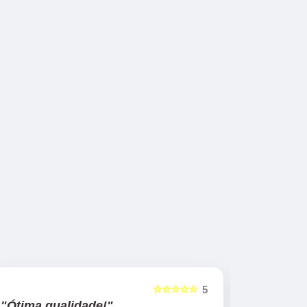
☆☆☆☆☆
5
"Ótima qualidade!"
"nota 10