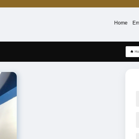
Home
Em
H