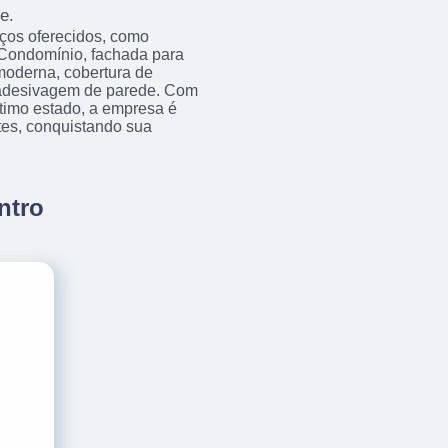
e.
iços oferecidos, como
Condomínio, fachada para
 moderna, cobertura de
e adesivagem de parede. Com
timo estado, a empresa é
tes, conquistando sua
ntro