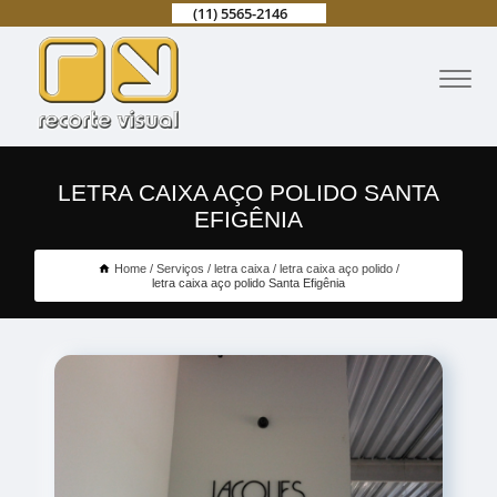
(11) 5565-2146
LETRA CAIXA AÇO POLIDO SANTA
EFIGÊNIA
Home
Serviços
letra caixa
letra caixa aço polido
letra caixa aço polido Santa Efigênia