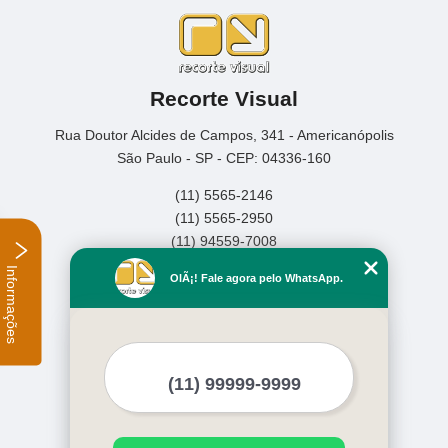
Recorte Visual
Rua Doutor Alcides de Campos, 341 - Americanópolis
São Paulo - SP - CEP: 04336-160
(11) 5565-2146
(11) 5565-2950
(11) 94559-7008
Informações
Home
OlÃ¡! Fale agora pelo WhatsApp.
Empresa
Missão
Serviços
Contato
Mapa do site
Mais Serviços