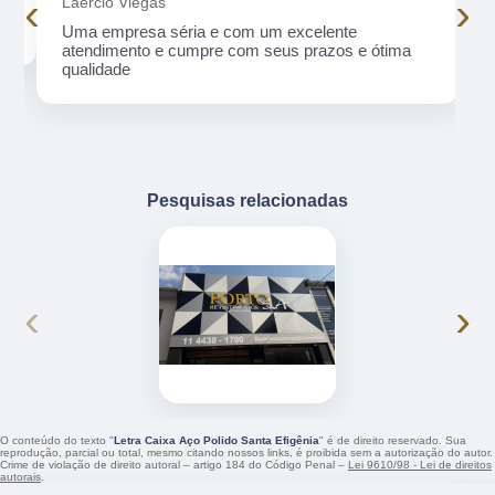
‹
›
Laercio Viegas
Uma empresa séria e com um excelente
atendimento e cumpre com seus prazos e ótima
qualidade
Pesquisas relacionadas
‹
›
O conteúdo do texto "
Letra Caixa Aço Polido Santa Efigênia
" é de direito reservado. Sua
reprodução, parcial ou total, mesmo citando nossos links, é proibida sem a autorização do autor.
Crime de violação de direito autoral – artigo 184 do Código Penal –
Lei 9610/98 - Lei de direitos
autorais
.