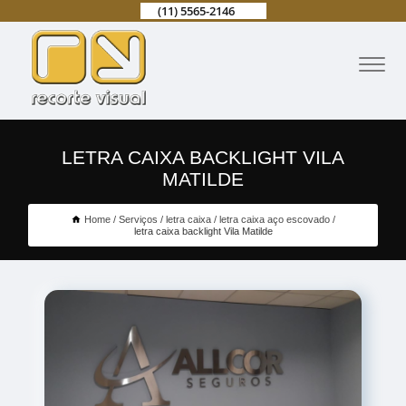
(11) 5565-2146
LETRA CAIXA BACKLIGHT VILA
MATILDE
Home
Serviços
letra caixa
letra caixa aço escovado
letra caixa backlight Vila Matilde