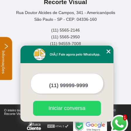
Recorte Visual
Rua Doutor Alcides de Campos, 341 - Americanópolis
São Paulo - SP - CEP: 04336-160
(11) 5565-2146
(11) 5565-2950
(11) 94559-7008
Informações
Home
OlÃ¡! Fale agora pelo WhatsApp.
Empresa
Missão
Serviços
Contato
Mapa do site
Mais Serviços
Iniciar conversa
O inteiro teor deste site está sujeito à proteção de direitos autorais. Copyright©
Recorte Visual (Lei 9610 de 19/02/1998)
1