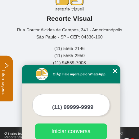
Recorte Visual
Rua Doutor Alcides de Campos, 341 - Americanópolis
São Paulo - SP - CEP: 04336-160
(11) 5565-2146
(11) 5565-2950
(11) 94559-7008
Informações
Home
OlÃ¡! Fale agora pelo WhatsApp.
Empresa
Missão
Serviços
Contato
Mapa do site
Mais Serviços
Iniciar conversa
O inteiro teor deste site está sujeito à proteção de direitos autorais. Copyright©
Recorte Visual (Lei 9610 de 19/02/1998)