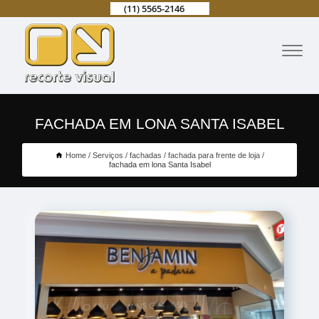
(11) 5565-2146
FACHADA EM LONA SANTA ISABEL
Home
Serviços
fachadas
fachada para frente de loja
fachada em lona Santa Isabel