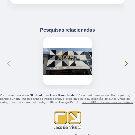
Pesquisas relacionadas
‹
›
O conteúdo do texto "
Fachada em Lona Santa Isabel
" é de direito reservado. Sua reprodução,
parcial ou total, mesmo citando nossos links, é proibida sem a autorização do autor. Crime de
violação de direito autoral – artigo 184 do Código Penal –
Lei 9610/98 - Lei de direitos autorais
.