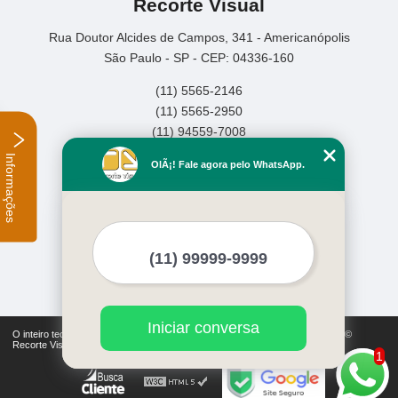
Recorte Visual
Rua Doutor Alcides de Campos, 341 - Americanópolis
São Paulo - SP - CEP: 04336-160
(11) 5565-2146
(11) 5565-2950
(11) 94559-7008
Informações
Home
OlÃ¡! Fale agora pelo WhatsApp.
Empresa
Missão
Serviços
Contato
Mapa do site
Mais Serviços
Iniciar conversa
O inteiro teor deste site está sujeito à proteção de direitos autorais. Copyright©
Recorte Visual (Lei 9610 de 19/02/1998)
1