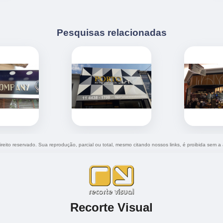
Pesquisas relacionadas
ireito reservado. Sua reprodução, parcial ou total, mesmo citando nossos links, é proibida sem a 
Recorte Visual