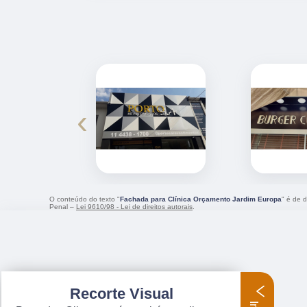
‹
O conteúdo do texto "
Fachada para Clínica Orçamento Jardim Europa
" é de d
Penal –
Lei 9610/98 - Lei de direitos autorais
.
Recorte Visual