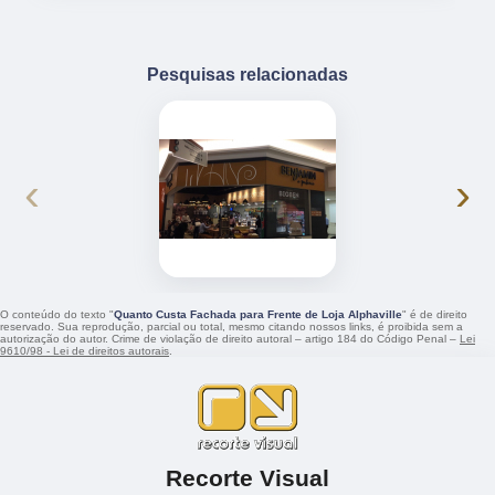
Pesquisas relacionadas
‹
›
O conteúdo do texto "
Quanto Custa Fachada para Frente de Loja Alphaville
" é de direito
reservado. Sua reprodução, parcial ou total, mesmo citando nossos links, é proibida sem a
autorização do autor. Crime de violação de direito autoral – artigo 184 do Código Penal –
Lei
9610/98 - Lei de direitos autorais
.
Recorte Visual