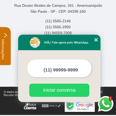
Rua Doutor Alcides de Campos, 341 - Americanópolis
São Paulo - SP - CEP: 04336-160
(11) 5565-2146
(11) 5565-2950
(11) 94559-7008
Informações
Home
OlÃ¡! Fale agora pelo WhatsApp.
Empresa
Missão
Serviços
Contato
Mapa do site
Mais Serviços
Iniciar conversa
O inteiro teor deste site está sujeito à proteção de direitos autorais. Copyright©
Recorte Visual (Lei 9610 de 19/02/1998)
1