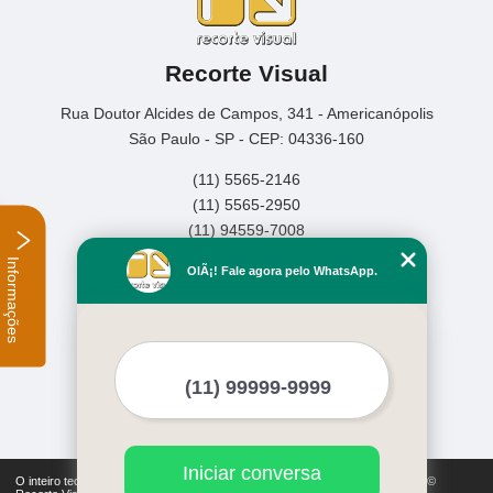
Recorte Visual
Rua Doutor Alcides de Campos, 341 - Americanópolis
São Paulo - SP - CEP: 04336-160
(11) 5565-2146
(11) 5565-2950
(11) 94559-7008
Informações
Home
OlÃ¡! Fale agora pelo WhatsApp.
Empresa
Missão
Serviços
Contato
Mapa do site
Mais Serviços
Iniciar conversa
O inteiro teor deste site está sujeito à proteção de direitos autorais. Copyright©