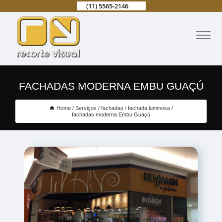
(11) 5565-2146
FACHADAS MODERNA EMBU GUAÇÚ
Home
Serviços
fachadas
fachada luminosa
fachadas moderna Embu Guaçú