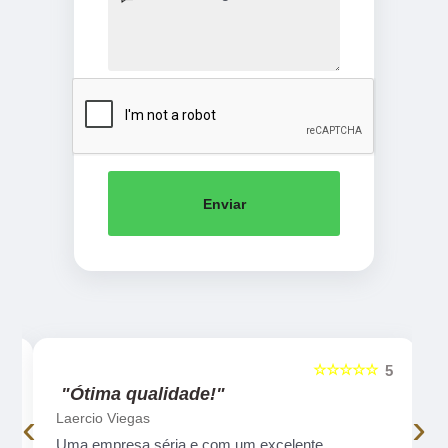
Enviar
☆☆☆☆☆
5
5
"Ótima qualidade!"
‹
›
Laercio Viegas
Uma empresa séria e com um excelente