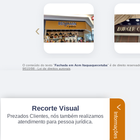
‹
O conteúdo do texto "
Fachada em Acm Itaquaquecetuba
" é de direito reserva
9610/98 - Lei de direitos autorais
.
Recorte Visual
Informações
Prezados Clientes, nós também realizamos
atendimento para pessoa jurídica.