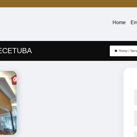
Home
Em
ECETUBA
Home
Serv