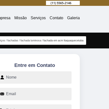
(11) 5565-2146
presa
Missão
Serviços
Contato
Galeria
iços
fachadas
fachada luminosa
fachada em acm Itaquaquecetuba
Entre em Contato