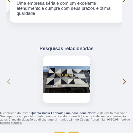
Uma empresa séria e com um excelente
atendimento e cumpre com seus prazos e ótima
qualidade
Pesquisas relacionadas
‹
›
O conteúdo do texto "
Quanto Custa Fachada Luminosa Zona Norte
" é de direito reservado.
Sua reprodução, parcial ou total, mesmo citando nossos links, é proibida sem a autorização do
autor. Crime de violação de direito autoral – artigo 184 do Código Penal –
Lei 9610/98 - Lei de
direitos autorais
.