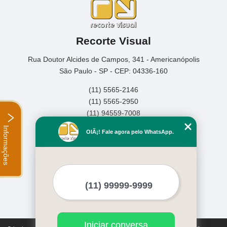
Recorte Visual
Rua Doutor Alcides de Campos, 341 - Americanópolis
São Paulo - SP - CEP: 04336-160
(11) 5565-2146
(11) 5565-2950
(11) 94559-7008
Informações
Home
OlÃ¡! Fale agora pelo WhatsApp.
Empresa
Missão
Serviços
Contato
Mapa do site
Mais Serviços
Iniciar conversa