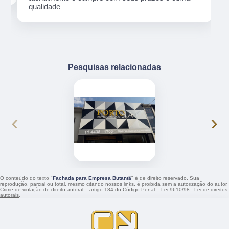
qualidade
Pesquisas relacionadas
‹
›
O conteúdo do texto "
Fachada para Empresa Butantã
" é de direito reservado. Sua
reprodução, parcial ou total, mesmo citando nossos links, é proibida sem a autorização do autor.
Crime de violação de direito autoral – artigo 184 do Código Penal –
Lei 9610/98 - Lei de direitos
autorais
.