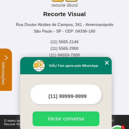
Recorte Visual
Rua Doutor Alcides de Campos, 341 - Americanópolis
São Paulo - SP - CEP: 04336-160
(11) 5565-2146
(11) 5565-2950
(11) 94559-7008
Informações
Home
OlÃ¡! Fale agora pelo WhatsApp.
Empresa
Missão
Serviços
Contato
Mapa do site
Mais Serviços
Iniciar conversa
O inteiro teor deste site está sujeito à proteção de direitos autorais. Copyright©
Recorte Visual (Lei 9610 de 19/02/1998)
1