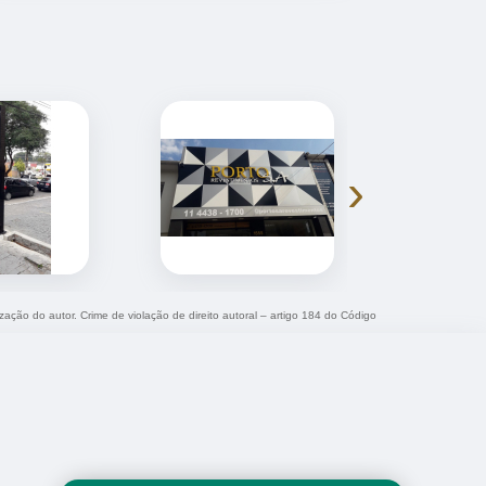
›
ização do autor. Crime de violação de direito autoral – artigo 184 do Código