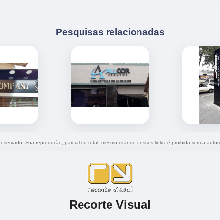
Pesquisas relacionadas
o reservado. Sua reprodução, parcial ou total, mesmo citando nossos links, é proibida sem a autor
Recorte Visual