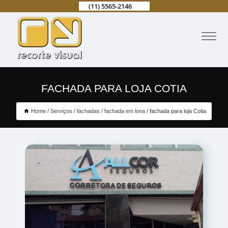
(11) 5565-2146
FACHADA PARA LOJA COTIA
Home
Serviços
fachadas
fachada em lona
fachada para loja Cotia