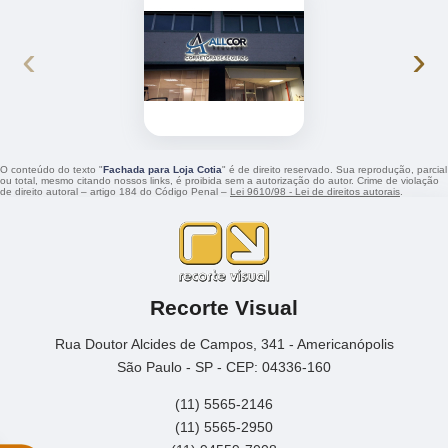
‹
›
O conteúdo do texto "
Fachada para Loja Cotia
" é de direito reservado. Sua reprodução, parcial
ou total, mesmo citando nossos links, é proibida sem a autorização do autor. Crime de violação
de direito autoral – artigo 184 do Código Penal –
Lei 9610/98 - Lei de direitos autorais
.
Recorte Visual
Rua Doutor Alcides de Campos, 341 - Americanópolis
São Paulo - SP - CEP: 04336-160
(11) 5565-2146
(11) 5565-2950
(11) 94559-7008