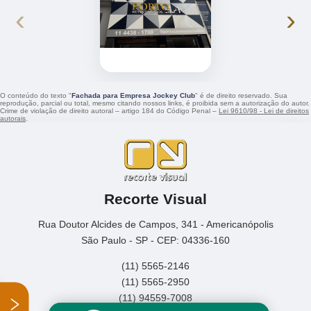
‹
›
O conteúdo do texto "
Fachada para Empresa Jockey Club
" é de direito reservado. Sua
reprodução, parcial ou total, mesmo citando nossos links, é proibida sem a autorização do autor.
Crime de violação de direito autoral – artigo 184 do Código Penal –
Lei 9610/98 - Lei de direitos
autorais
.
Recorte Visual
Rua Doutor Alcides de Campos, 341 - Americanópolis
São Paulo - SP - CEP: 04336-160
(11) 5565-2146
(11) 5565-2950
(11) 94559-7008