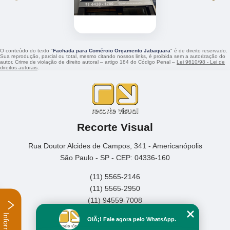
O conteúdo do texto "
Fachada para Comércio Orçamento Jabaquara
" é de direito reservado.
Sua reprodução, parcial ou total, mesmo citando nossos links, é proibida sem a autorização do
autor. Crime de violação de direito autoral – artigo 184 do Código Penal –
Lei 9610/98 - Lei de
direitos autorais
.
Recorte Visual
Rua Doutor Alcides de Campos, 341 - Americanópolis
São Paulo - SP - CEP: 04336-160
(11) 5565-2146
(11) 5565-2950
(11) 94559-7008
Home
OlÃ¡! Fale agora pelo WhatsApp.