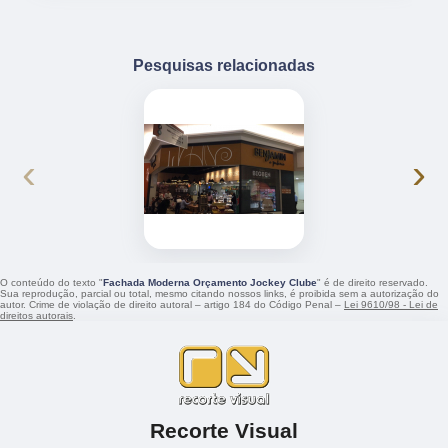
Pesquisas relacionadas
‹
›
O conteúdo do texto "
Fachada Moderna Orçamento Jockey Clube
" é de direito reservado.
Sua reprodução, parcial ou total, mesmo citando nossos links, é proibida sem a autorização do
autor. Crime de violação de direito autoral – artigo 184 do Código Penal –
Lei 9610/98 - Lei de
direitos autorais
.
Recorte Visual