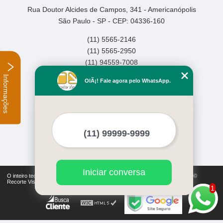
Rua Doutor Alcides de Campos, 341 - Americanópolis
São Paulo - SP - CEP: 04336-160
(11) 5565-2146
(11) 5565-2950
(11) 94559-7008
Informações
Home
OlÃ¡! Fale agora pelo WhatsApp.
Empresa
Missão
Serviços
Contato
Mapa do site
Mais Serviços
Iniciar conversa
O inteiro teor deste site está sujeito à proteção de direitos autorais. Copyright©
Recorte Visual (Lei 9610 de 19/02/1998)
1