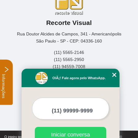
Recorte Visual
Rua Doutor Alcides de Campos, 341 - Americanópolis
São Paulo - SP - CEP: 04336-160
(11) 5565-2146
(11) 5565-2950
(11) 94559-7008
Informações
Home
OlÃ¡! Fale agora pelo WhatsApp.
Empresa
Missão
Serviços
Contato
Mapa do site
Mais Serviços
Iniciar conversa
O inteiro teor deste site está sujeito à proteção de direitos autorais. Copyright©