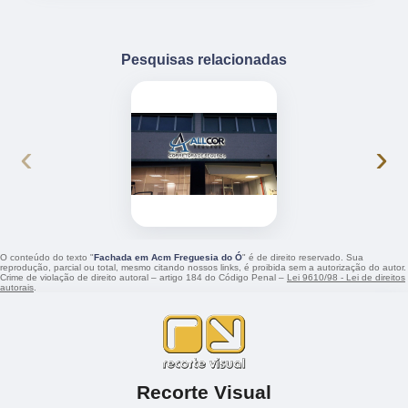
Pesquisas relacionadas
‹
›
O conteúdo do texto "
Fachada em Acm Freguesia do Ó
" é de direito reservado. Sua
reprodução, parcial ou total, mesmo citando nossos links, é proibida sem a autorização do autor.
Crime de violação de direito autoral – artigo 184 do Código Penal –
Lei 9610/98 - Lei de direitos
autorais
.
Recorte Visual