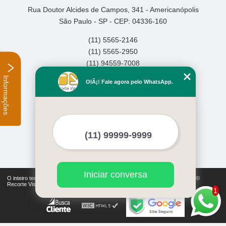
Rua Doutor Alcides de Campos, 341 - Americanópolis
São Paulo - SP - CEP: 04336-160
(11) 5565-2146
(11) 5565-2950
(11) 94559-7008
Informações
Home
OlÃ¡! Fale agora pelo WhatsApp.
Empresa
Missão
Serviços
Contato
Mapa do site
Mais Serviços
Iniciar conversa
O inteiro teor deste site está sujeito à proteção de direitos autorais. Copyright©
Recorte Visual (Lei 9610 de 19/02/1998)
1