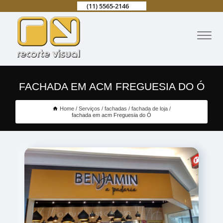
(11) 5565-2146
FACHADA EM ACM FREGUESIA DO Ó
Home
Serviços
fachadas
fachada de loja
fachada em acm Freguesia do Ó