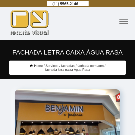
(11) 5565-2146
FACHADA LETRA CAIXA ÁGUA RASA
Home
Serviços
fachadas
fachada com acm
fachada letra caixa Água Rasa