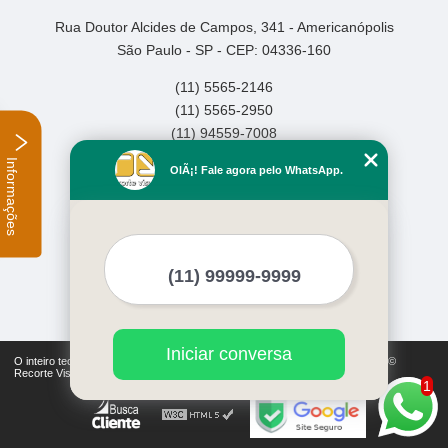
Rua Doutor Alcides de Campos, 341 - Americanópolis
São Paulo - SP - CEP: 04336-160
(11) 5565-2146
(11) 5565-2950
(11) 94559-7008
Informações
Home
OlÃ¡! Fale agora pelo WhatsApp.
Empresa
Missão
Serviços
Contato
Mapa do site
Mais Serviços
Iniciar conversa
O inteiro teor deste site está sujeito à proteção de direitos autorais. Copyright©
Recorte Visual (Lei 9610 de 19/02/1998)
1