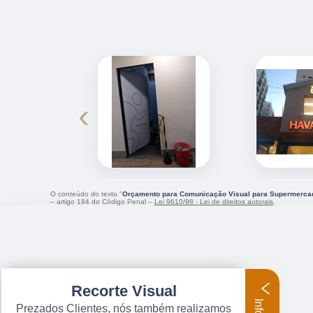
‹
O conteúdo do texto "
Orçamento para Comunicação Visual para Supermercad
– artigo 184 do Código Penal –
Lei 9610/98 - Lei de direitos autorais
.
Recorte Visual
Prezados Clientes, nós também realizamos