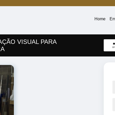
Home
Em
ÇÃO VISUAL PARA
RA
or