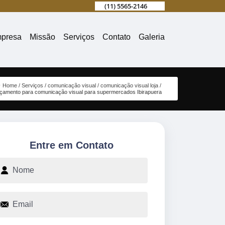
(11) 5565-2146
presa
Missão
Serviços
Contato
Galeria
Home
Serviços
comunicação visual
comunicação visual loja
çamento para comunicação visual para supermercados Ibirapuera
Entre em Contato