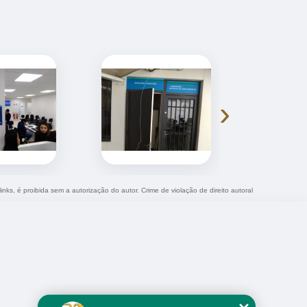
›
inks, é proibida sem a autorização do autor. Crime de violação de direito autoral