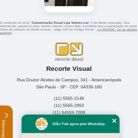
O conteúdo do texto "
Comunicação Visual Loja Valores Luz
" é de direito reservado. Sua
reprodução, parcial ou total, mesmo citando nossos links, é proibida sem a autorização do autor.
Crime de violação de direito autoral – artigo 184 do Código Penal –
Lei 9610/98 - Lei de direitos
autorais
.
Recorte Visual
Rua Doutor Alcides de Campos, 341 - Americanópolis
São Paulo - SP - CEP: 04336-160
(11) 5565-2146
(11) 5565-2950
(11) 94559-7008
Informações
Home
OlÃ¡! Fale agora pelo WhatsApp.
Empresa