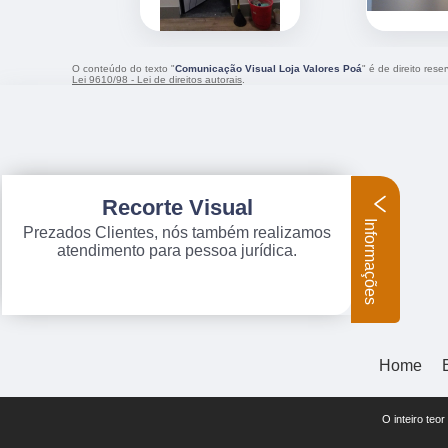
O conteúdo do texto "
Comunicação Visual Loja Valores Poá
" é de direito res
Lei 9610/98 - Lei de direitos autorais
.
Recorte Visual
Informações
Prezados Clientes, nós também realizamos
atendimento para pessoa jurídica.
Home
O inteiro teo