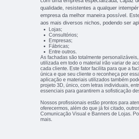
com uma empresa especializada, capaz de 
qualidade, resistentes a qualquer intempér
empresa da melhor maneira possível. Este
aos mais diversos nichos, podendo ser ap
Lojas;
Consultórios;
Empresas;
Fábricas;
Entre outros.
As fachadas são totalmente personalizáveis, 
utilizada em todo o material irão variar de 
cada cliente. Este fator facilita para que a f
única e que seu cliente o reconheça por essa
aplicação e materiais utilizados também pod
projeto 3D, único, com letras individuais, en
essenciais para garantirem a sofisticação de
Nossos profissionais estão prontos para at
oferecermos, além do que já foi citado, outr
Comunicação Visual e Banners de Lojas. Por 
mais.