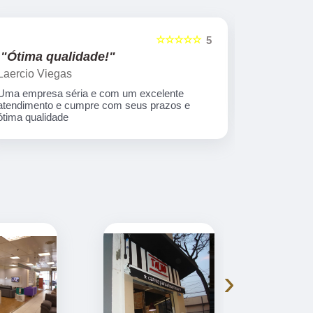
☆☆☆☆☆
5
"Ótima qualidade!"
"nota 10
Laercio Viegas
Gilberto Ya
Uma empresa séria e com um excelente
Equipe nota
atendimento e cumpre com seus prazos e
ótima qualidade
›