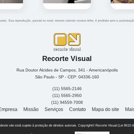
ervado. Sua reprodução, parcial ou total, mesmo citando nossos links, é proibida sem a autorizaçã
Recorte Visual
Rua Doutor Alcides de Campos, 341 - Americanópolis
São Paulo - SP - CEP: 04336-160
(11) 5565-2146
(11) 5565-2950
(11) 94559-7008
Empresa
Missão
Serviços
Contato
Mapa do site
Mai
r deste site está sujeito à proteção de direitos autorais. Copyright© Recorte Visual (Lei 9610 