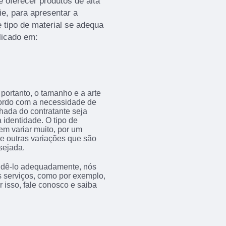
oferecer produtos de alta
ie, para apresentar a
 tipo de material se adequa
licado em:
portanto, o tamanho e a arte
acordo com a necessidade de
achada do contratante seja
 identidade. O tipo de
em variar muito, por um
tre outras variações que são
sejada.
endê-lo adequadamente, nós
os serviços, como por exemplo,
isso, fale conosco e saiba