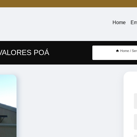
Home
Em
VALORES POÁ
Home
Ser