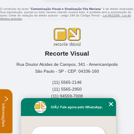
O conteúdo do texto "
Comunicação Visual e Sinalização Vila Mariana
" é de direito reservado.
Sua reprodução, parcial ou total, mesmo citando nossos links, é proibida sem a autorização do
autor. Crime de violação de direito autoral – artigo 184 do Código Penal –
Lei 9610/98 - Lei de
direitos autorais
.
Recorte Visual
Rua Doutor Alcides de Campos, 341 - Americanópolis
São Paulo - SP - CEP: 04336-160
(11) 5565-2146
(11) 5565-2950
(11) 94559-7008
Informações
Home
OlÃ¡! Fale agora pelo WhatsApp.
Empresa
Missão
Serviços