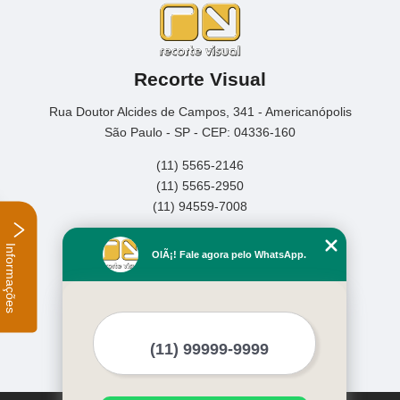
Recorte Visual
Rua Doutor Alcides de Campos, 341 - Americanópolis
São Paulo - SP - CEP: 04336-160
(11) 5565-2146
(11) 5565-2950
(11) 94559-7008
Home
Informações
OlÃ¡! Fale agora pelo WhatsApp.
Empresa
Missão
Serviços
Contato
Mapa do site
Mais Serviços