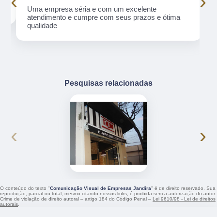
‹
›
Uma empresa séria e com um excelente
atendimento e cumpre com seus prazos e ótima
qualidade
Pesquisas relacionadas
‹
›
O conteúdo do texto "
Comunicação Visual de Empresas Jandira
" é de direito reservado. Sua
reprodução, parcial ou total, mesmo citando nossos links, é proibida sem a autorização do autor.
Crime de violação de direito autoral – artigo 184 do Código Penal –
Lei 9610/98 - Lei de direitos
autorais
.