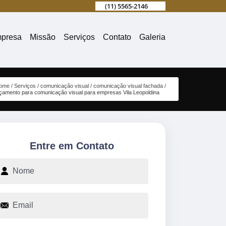
(11) 5565-2146
presa
Missão
Serviços
Contato
Galeria
ome
Serviços
comunicação visual
comunicação visual fachada
çamento para comunicação visual para empresas Vila Leopoldina
Entre em Contato