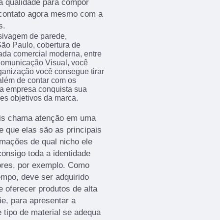
ta qualidade para compor
 contato agora mesmo com a
s.
sivagem de parede,
ão Paulo, cobertura de
chada comercial moderna, entre
Comunicação Visual, você
ganização você consegue tirar
além de contar com os
, a empresa conquista sua
es objetivos da marca.
mais chama atenção em uma
e que elas são as principais
rmações de qual nicho ele
onsigo toda a identidade
ores, por exemplo. Como
empo, deve ser adquirido
oferecer produtos de alta
ie, para apresentar a
 tipo de material se adequa