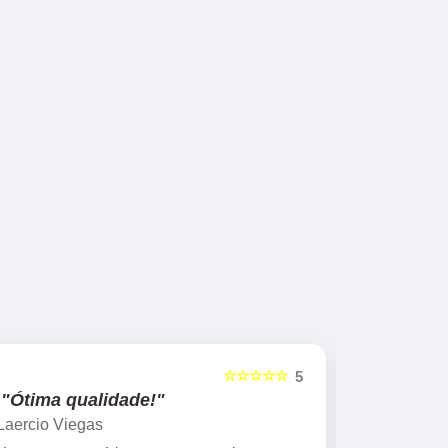
☆☆☆☆☆
5
"Ótima qualidade!"
"nota 10
Laercio Viegas
Gilberto Ya