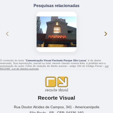
Pesquisas relacionadas
‹
›
O conteúdo do texto "
Comunicação Visual Fachada Parque São Lucas
" é de direito
reservado. Sua reprodução, parcial ou total, mesmo citando nossos links, é proibida sem a
autorização do autor. Crime de violação de direito autoral – artigo 184 do Código Penal –
Lei
9610/98 - Lei de direitos autorais
.
Recorte Visual
Rua Doutor Alcides de Campos, 341 - Americanópolis
São Paulo - SP - CEP: 04336-160