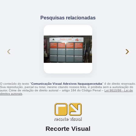
Pesquisas relacionadas
‹
›
O conteúdo do texto "
Comunicação Visual Adesivos Itaquaquecetuba
" é de direito reservado.
Sua reprodução, parcial ou total, mesmo citando nossos links, é proibida sem a autorização do
autor. Crime de violação de direito autoral – artigo 184 do Código Penal –
Lei 9610/98 - Lei de
direitos autorais
.
Recorte Visual