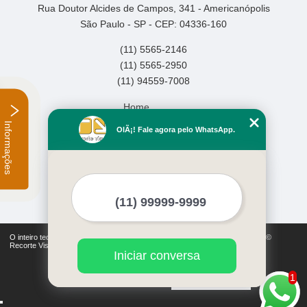
Rua Doutor Alcides de Campos, 341 - Americanópolis
São Paulo - SP - CEP: 04336-160
(11) 5565-2146
(11) 5565-2950
(11) 94559-7008
Home
Empresa
Informações
OlÃ¡! Fale agora pelo WhatsApp.
Missão
Serviços
Contato
Mapa do site
Mais Serviços
O inteiro teor deste site está sujeito à proteção de direitos autorais. Copyright©
Recorte Visual (Lei 9610 de 19/02/1998)
Iniciar conversa
1