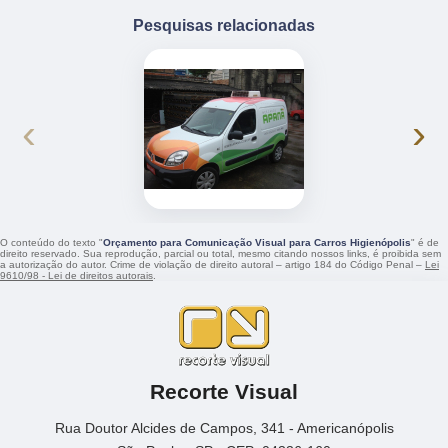
Pesquisas relacionadas
‹
›
O conteúdo do texto "
Orçamento para Comunicação Visual para Carros Higienópolis
" é de
direito reservado. Sua reprodução, parcial ou total, mesmo citando nossos links, é proibida sem
a autorização do autor. Crime de violação de direito autoral – artigo 184 do Código Penal –
Lei
9610/98 - Lei de direitos autorais
.
Recorte Visual
Rua Doutor Alcides de Campos, 341 - Americanópolis