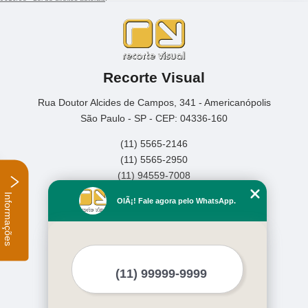
Recorte Visual
Rua Doutor Alcides de Campos, 341 - Americanópolis
São Paulo - SP - CEP: 04336-160
(11) 5565-2146
(11) 5565-2950
(11) 94559-7008
Informações
Home
OlÃ¡! Fale agora pelo WhatsApp.
Empresa
Missão
Serviços
Contato
Mapa do site
Mais Serviços