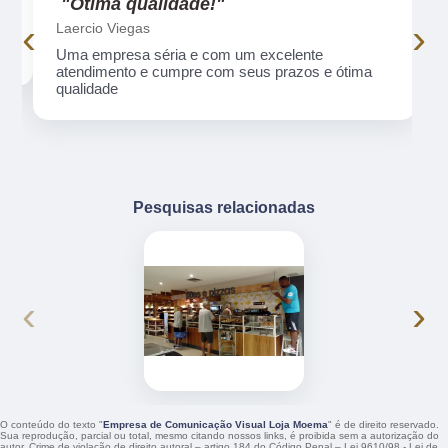
"Ótima qualidade!"
‹
›
Laercio Viegas
Uma empresa séria e com um excelente
atendimento e cumpre com seus prazos e ótima
qualidade
Pesquisas relacionadas
‹
›
O conteúdo do texto "
Empresa de Comunicação Visual Loja Moema
" é de direito reservado.
Sua reprodução, parcial ou total, mesmo citando nossos links, é proibida sem a autorização do
autor. Crime de violação de direito autoral – artigo 184 do Código Penal –
Lei 9610/98 - Lei de