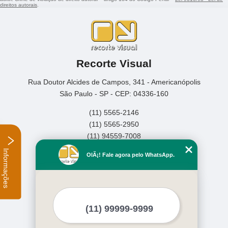
direitos autorais
.
Recorte Visual
Rua Doutor Alcides de Campos, 341 - Americanópolis
São Paulo - SP - CEP: 04336-160
(11) 5565-2146
(11) 5565-2950
(11) 94559-7008
Informações
Home
OlÃ¡! Fale agora pelo WhatsApp.
Empresa
Missão
Serviços
Contato
Mapa do site
Mais Serviços