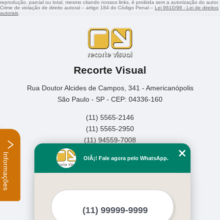
reprodução, parcial ou total, mesmo citando nossos links, é proibida sem a autorização do autor.
Crime de violação de direito autoral – artigo 184 do Código Penal –
Lei 9610/98 - Lei de direitos
autorais
.
Recorte Visual
Rua Doutor Alcides de Campos, 341 - Americanópolis
São Paulo - SP - CEP: 04336-160
(11) 5565-2146
(11) 5565-2950
(11) 94559-7008
Informações
Home
OlÃ¡! Fale agora pelo WhatsApp.
Empresa
Missão
Serviços
Contato
Mapa do site