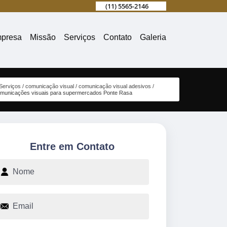
(11) 5565-2146
presa
Missão
Serviços
Contato
Galeria
Serviços
comunicação visual
comunicação visual adesivos
municações visuais para supermercados Ponte Rasa
Entre em Contato