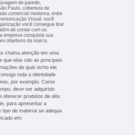
sivagem de parede,
ão Paulo, cobertura de
chada comercial moderna, entre
Comunicação Visual, você
ganização você consegue tirar
além de contar com os
, a empresa conquista sua
es objetivos da marca.
mais chama atenção em uma
e que elas são as principais
rmações de qual nicho ele
onsigo toda a identidade
ores, por exemplo. Como
empo, deve ser adquirido
oferecer produtos de alta
ie, para apresentar a
 tipo de material se adequa
licado em: