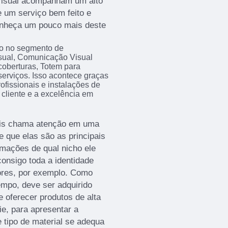
Visual acompanham um alto
e um serviço bem feito e
onheça um pouco mais deste
ão no segmento de
sual, Comunicação Visual
coberturas, Totem para
serviços. Isso acontece graças
fissionais e instalações de
cliente e a excelência em
mais chama atenção em uma
e que elas são as principais
rmações de qual nicho ele
onsigo toda a identidade
ores, por exemplo. Como
empo, deve ser adquirido
oferecer produtos de alta
ie, para apresentar a
 tipo de material se adequa