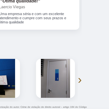
"Ótima qualidade!"
"nota 10
Laercio Viegas
Gilberto Ya
Uma empresa séria e com um excelente
Equipe nota
atendimento e cumpre com seus prazos e
ótima qualidade
›
orização do autor. Crime de violação de direito autoral – artigo 184 do Código