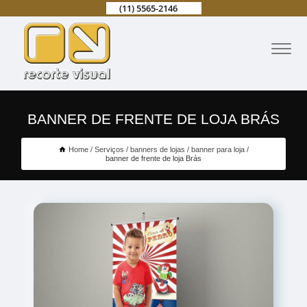
(11) 5565-2146
BANNER DE FRENTE DE LOJA BRÁS
Home
Serviços
banners de lojas
banner para loja
banner de frente de loja Brás