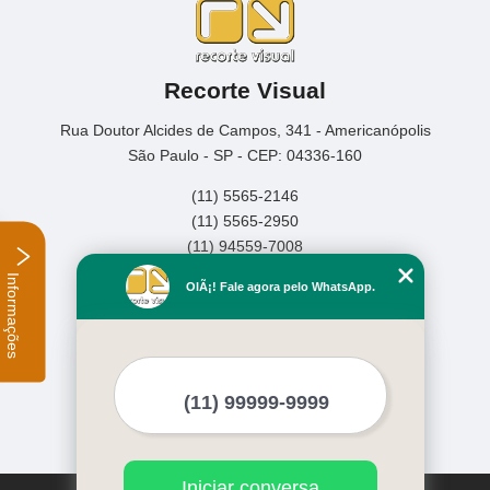
Recorte Visual
Rua Doutor Alcides de Campos, 341 - Americanópolis
São Paulo - SP - CEP: 04336-160
(11) 5565-2146
(11) 5565-2950
(11) 94559-7008
Informações
Home
OlÃ¡! Fale agora pelo WhatsApp.
Empresa
Missão
Serviços
Contato
Mapa do site
Mais Serviços
Iniciar conversa