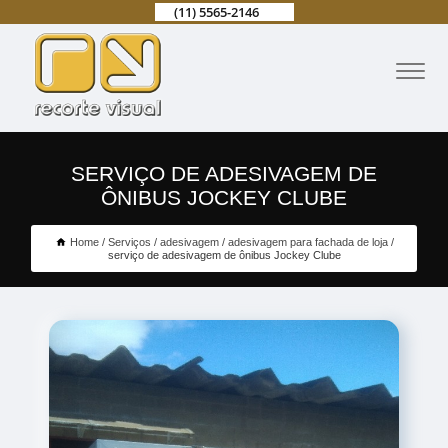
(11) 5565-2146
SERVIÇO DE ADESIVAGEM DE
ÔNIBUS JOCKEY CLUBE
Home
Serviços
adesivagem
adesivagem para fachada de loja
serviço de adesivagem de ônibus Jockey Clube