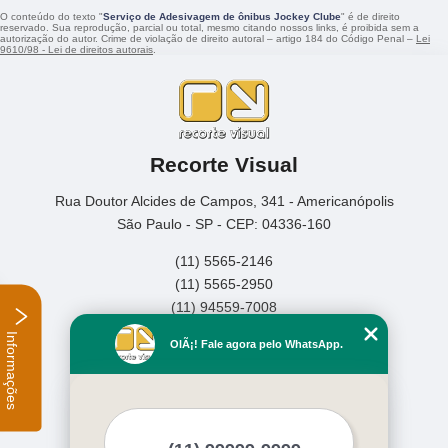
O conteúdo do texto "
Serviço de Adesivagem de ônibus Jockey Clube
" é de direito
reservado. Sua reprodução, parcial ou total, mesmo citando nossos links, é proibida sem a
autorização do autor. Crime de violação de direito autoral – artigo 184 do Código Penal –
Lei
9610/98 - Lei de direitos autorais
.
Recorte Visual
Rua Doutor Alcides de Campos, 341 - Americanópolis
São Paulo - SP - CEP: 04336-160
(11) 5565-2146
(11) 5565-2950
(11) 94559-7008
Informações
Home
OlÃ¡! Fale agora pelo WhatsApp.
Empresa
Missão
Serviços
Contato